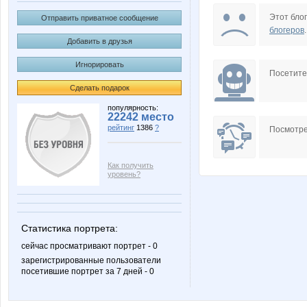
G&P
Igrock
Этот блог
Отправить приватное сообщение
блогеров
.
Добавить в друзья
Игнорировать
sLuda
skasy
Посетит
Сделать подарок
популярность:
22242 место
рейтинг
1386
?
Хрюква***
Йожыг
Посмотре
Как получить
уровень?
Та-та
Варвара-краса. дл
Статистика портрета:
сейчас просматривают портрет - 0
зарегистрированные пользователи
посетившие портрет за 7 дней - 0